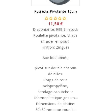
Roulette Pivotante 10cm
11,50 €
Disponibilité:
999 En stock
Roulette pivotante, chape
en acier embouti.
Finition: Zinguée
Axe boulonné ,
pivot sur double chemin
de billes.
Corps de roue
polypropylène,
bandage caoutchouc
thermoplastique gris non
tachant, avec pare-fils,
Dimensions de platine:
60x60mm pour roue de
roulements à billes de