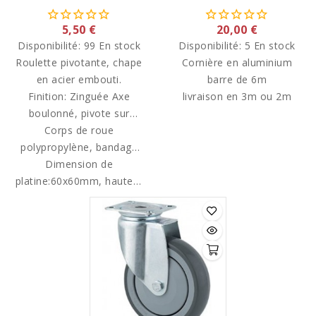
5,50 €
20,00 €
Disponibilité:
99 En stock
Disponibilité:
5 En stock
Roulette pivotante, chape
Cornière en aluminium
en acier embouti.
barre de 6m
Finition: Zinguée Axe
livraison en 3m ou 2m
boulonné, pivote sur
double chemin de billes.
Corps de roue
polypropylène, bandage
Dimension de
polyuréthane.
platine:60x60mm, hauteur
70mm