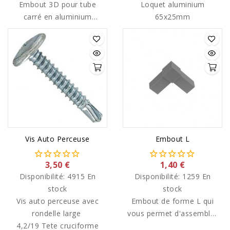
Embout 3D pour tube
Loquet aluminium
carré en aluminium
65x25mm
permettant la réalisation
de volière
Vis Auto Perceuse
Embout L
3,50 €
1,40 €
Disponibilité:
4915 En
Disponibilité:
1259 En
stock
stock
Vis auto perceuse avec
Embout de forme L qui
rondelle large
vous permet d'assembler
4,2/19 Tete cruciforme
des tubes aluminium