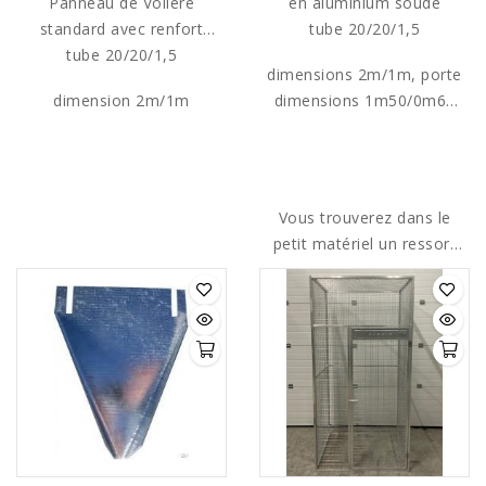
Panneau de Volière
en aluminium soudé
standard avec renfort
tube 20/20/1,5
latéral en aluminium
tube 20/20/1,5
dimensions 2m/1m, porte
soudé
dimension 2m/1m
dimensions 1m50/0m60
avec loquet aluminium.
Vous trouverez dans le
petit matériel un ressort
de fermeture pour
bloquer la porte de
l'intérieur!