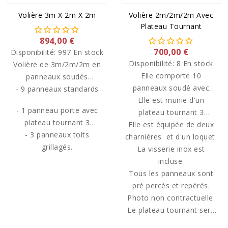
Volière 3m X 2m X 2m
Volière 2m/2m/2m Avec
Plateau Tournant
894,00 €
700,00 €
Disponibilité:
997 En stock
Disponibilité:
8 En stock
Volière de 3m/2m/2m en
Elle comporte 10
panneaux soudés
panneaux soudé avec
- 9 panneaux standards
comprenant :
Elle est munie d'un
renforts latéral.
- 1 panneau porte avec
plateau tournant 3
plateau tournant 3
gamelles 13cm.(gamelles
Elle est équipée de deux
gamelles (inox) diamètre
- 3 panneaux toits
charnières et d'un loquet.
inox fournies)
13 cm comprises. Plateau
grillagés.
La visserie inox est
tournant situé sur le haut
incluse.
de la porte si pas de
Tous les panneaux sont
précision lors de la
pré percés et repérés.
commande (situé sur
Photo non contractuelle.
panneau standard sur la
Le plateau tournant sera
photo)
fixé sur le haut de la porte