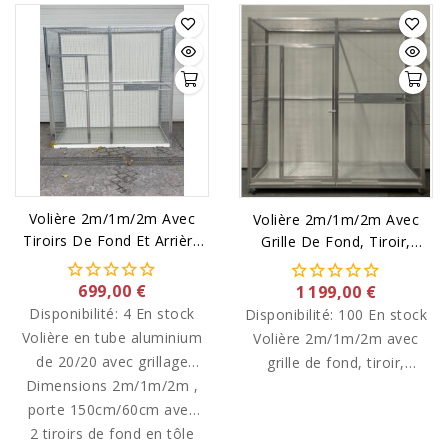
Volière 2m/1m/2m Avec
Volière 2m/1m/2m Avec
Tiroirs De Fond Et Arrière
Grille De Fond, Tiroir,
Fermé
Roulettes Et Arrière
Fermé.
699,00 €
1 199,00 €
Disponibilité:
4 En stock
Disponibilité:
100 En stock
Volière en tube aluminium
Volière 2m/1m/2m avec
de 20/20 avec grillage
grille de fond, tiroir,
Dimensions 2m/1m/2m ,
qualité européenne
roulettes et arrière fermé.
porte 150cm/60cm avec
premium.
2 tiroirs de fond en tôle
plateau tournant 3