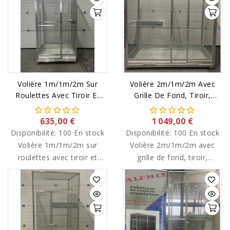
Volière 1m/1m/2m Sur
Volière 2m/1m/2m Avec
Roulettes Avec Tiroir Et
Grille De Fond, Tiroir,
Soubassements
Roulettes Et
Soubassements.
635,00 €
1 049,00 €
Disponibilité:
100 En stock
Disponibilité:
100 En stock
Volière 1m/1m/2m sur
Volière 2m/1m/2m avec
roulettes avec tiroir et
grille de fond, tiroir,
soubassements
roulettes et
soubassements.