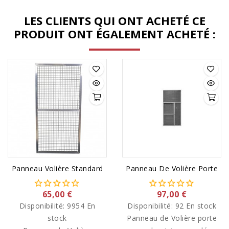
sauf si demande
LES CLIENTS QUI ONT ACHETÉ CE
spécifique (nous contacter
PRODUIT ONT ÉGALEMENT ACHETÉ :
avant commande)
Panneau Volière Standard
Panneau De Volière Porte
65,00 €
97,00 €
Disponibilité:
9954 En
Disponibilité:
92 En stock
stock
Panneau de Volière porte