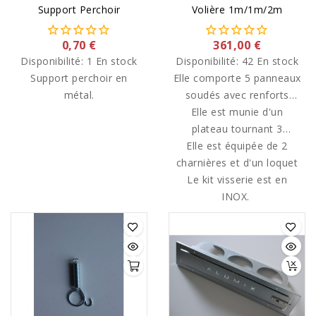
Support Perchoir
Volière 1m/1m/2m
0,70 €
361,00 €
Disponibilité:
1 En stock
Disponibilité:
42 En stock
Support perchoir en
Elle comporte 5 panneaux
métal.
soudés avec renforts
Elle est munie d'un
latéraux.
plateau tournant 3
gamelles de diamètre 13
Elle est équipée de 2
charnières et d'un loquet
cm avec gamelles
Le kit visserie est en
INOX.