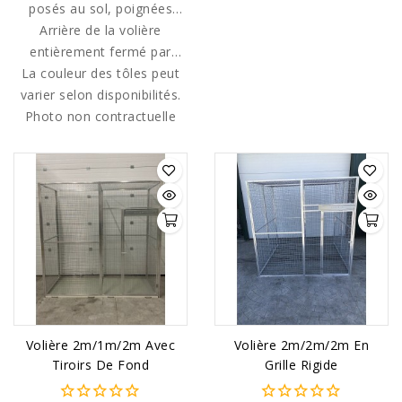
gamelles inox (fournies)
posés au sol, poignées
Arrière de la volière
diamètre 13cm.
invisibles.
entièrement fermé par
La couleur des tôles peut
une tôle galvanisée
varier selon disponibilités.
peinte.
Photo non contractuelle
Volière 2m/1m/2m Avec
Volière 2m/2m/2m En
Tiroirs De Fond
Grille Rigide