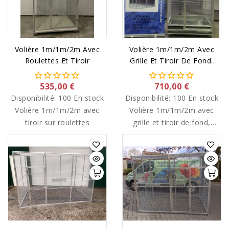
Volière 1m/1m/2m Avec
Volière 1m/1m/2m Avec
Roulettes Et Tiroir
Grille Et Tiroir De Fond,
Soubassement Et
Roulettes
535,00 €
710,00 €
Disponibilité:
100 En stock
Disponibilité:
100 En stock
Volière 1m/1m/2m avec
Volière 1m/1m/2m avec
tiroir sur roulettes
grille et tiroir de fond,
soubassement et
roulettes