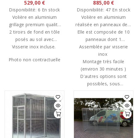
529,00 €
885,00 €
Disponibilité:
6 En stock
Disponibilité:
47 En stock
Volière en aluminium
Volière en aluminium
grillage premium qualité
réalisée en panneaux de 2
européenne, dimensions
2 tiroirs de fond en tôle
Elle est composée de 10
m/1m sur tube de
2m/1m/2m, avec plateau
posés au sol avec
panneaux dont 1
20/20/1.5
tournant 3 gamelles inox
Visserie inox incluse.
poignées invisibles.
panneaux porte équipé
Assemblée par visserie
(fournies) diamètre 13cm,
d'un plateau tournant
inox
Photo non contractuelle
porte 150cm/60cm.
(plateau tournant fixé sur
Montage très facile
le haut de la porte, pour
(environ 30 minutes )
le déplacer sur un autre
D'autres options sont
panneau nous le préciser
possibles, sous
bassement tôlé, panneau
lors de la commande , à
défaut il sera sur le haut
tôlé, autre plateau
tournant, toiture,....)
de la porte)