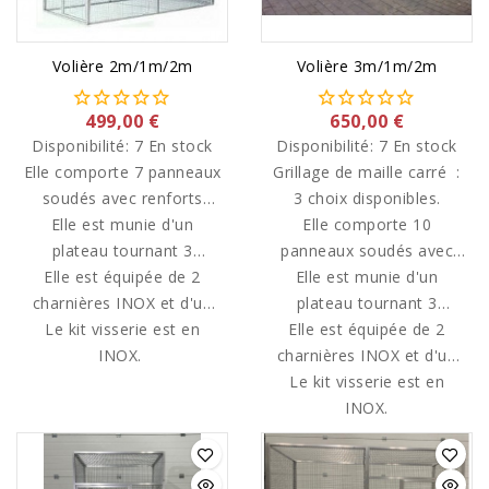
Volière 2m/1m/2m
Volière 3m/1m/2m
499,00 €
650,00 €
Disponibilité:
7 En stock
Disponibilité:
7 En stock
Elle comporte 7 panneaux
Grillage de maille carré :
soudés avec renforts
3 choix disponibles.
Elle est munie d'un
latéraux.
Elle comporte 10
plateau tournant 3
panneaux soudés avec
gamelles de diamètre 13
Elle est équipée de 2
Elle est munie d'un
renforts latéraux.
charnières INOX et d'un
cm.
plateau tournant 3
Le kit visserie est en
loquet.
gamelles de diamètre 13
Elle est équipée de 2
INOX.
charnières INOX et d'un
cm.
Le kit visserie est en
loquet.
INOX.